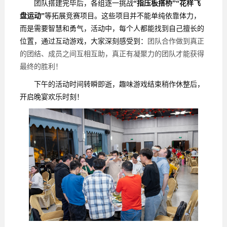
团队搭建完毕后，各组逐一挑战
“指压板搭桥”“花样飞
盘运动”
等拓展竞赛项目。这些项目并不能单纯依靠体力，
而是需要智慧和勇气，活动中，每个人都能找到自己擅长的
位置，通过互动游戏，大家深刻感受到：
团队合作做到真正
的团结、成员之间互相互助，真正有凝聚力的团队才能获得
最终的胜利！
下午的活动时间转瞬即逝，趣味游戏结束稍作休整后，
开启晚宴欢乐时刻！