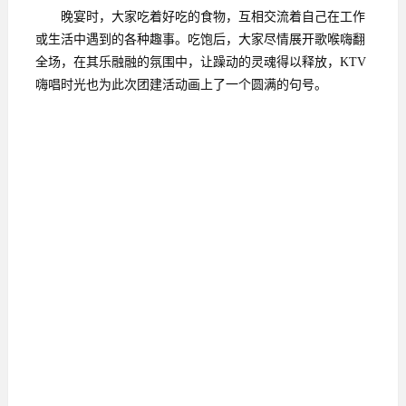
晚宴时，大家吃着好吃的食物，互相交流着自己在工作
或生活中遇到的各种趣事。吃饱后，大家尽情展开歌喉嗨翻
全场，在其乐融融的氛围中，让躁动的灵魂得以释放，KTV
嗨唱时光也为此次团建活动画上了一个圆满的句号。